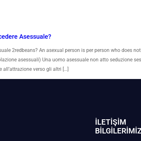
cedere Asessuale?
uale 2redbeans? An asexual person is per person who does not e
popolazione asessuali) Una uomo asessuale non atto seduzione ses
l’attrazione verso gli altri […]
İLETIŞIM
BİLGILERIMI