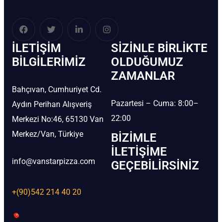
İLETIŞIM
SIZINLE BIRLIKTE
BİLGILERIMIZ
OLDUĞUMUZ
ZAMANLAR
Bahçıvan, Cumhuriyet Cd.
Pazartesi – Cuma: 8:00–
Aydın Perihan Alışveriş
22:00
Merkezi No:46, 65130 Van
Merkez/Van, Türkiye
BIZIMLE
İLETIŞIME
info@vanstarpizza.com
GEÇEBILIRSINIZ
+(90)542 214 40 20