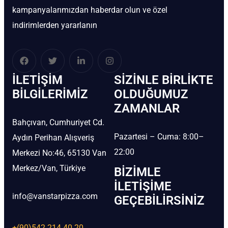
kampanyalarımızdan haberdar olun ve özel
indirimlerden yararlanın
İLETIŞIM
SIZINLE BIRLIKTE
BİLGILERIMIZ
OLDUĞUMUZ
ZAMANLAR
Bahçıvan, Cumhuriyet Cd.
Pazartesi – Cuma: 8:00–
Aydın Perihan Alışveriş
22:00
Merkezi No:46, 65130 Van
Merkez/Van, Türkiye
BIZIMLE
İLETIŞIME
info@vanstarpizza.com
GEÇEBILIRSINIZ
+(90)542 214 40 20