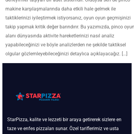
makine karşılaşmalarında daha etkili hale gelmek ile
taktiklerinizi iyileştirmek istiyorsanız, oyun oyun geçmişinizi
takip yapmak kritik değer barındırır. Bu yazımızda, pinco oyu
alanı dünyasında aktivite hareketlerinizi nasıl analiz
yapabileceğinizi ve böyle analizlerden ne şekilde taktiksel
olgular gözlemleyebileceğinizi detaylıca açıklayacağız. […]
StarPizza, kalite ve lezzeti bir araya getirerek sizlere en
taze ve enfes pizzaları sunar. Özel tariflerimiz ve usta