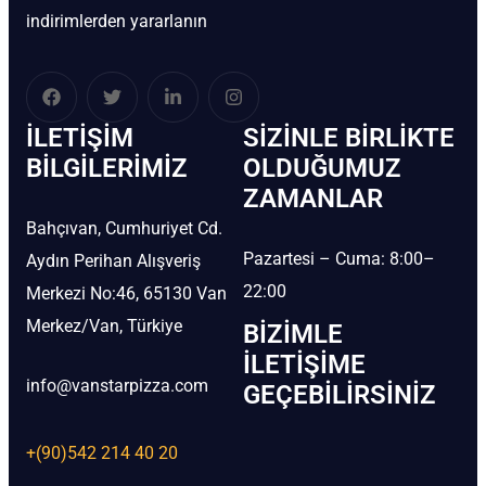
indirimlerden yararlanın
İLETIŞIM
SIZINLE BIRLIKTE
BİLGILERIMIZ
OLDUĞUMUZ
ZAMANLAR
Bahçıvan, Cumhuriyet Cd.
Pazartesi – Cuma: 8:00–
Aydın Perihan Alışveriş
22:00
Merkezi No:46, 65130 Van
Merkez/Van, Türkiye
BIZIMLE
İLETIŞIME
info@vanstarpizza.com
GEÇEBILIRSINIZ
+(90)542 214 40 20