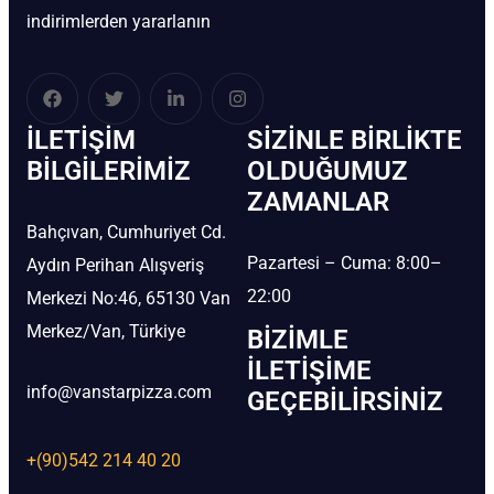
indirimlerden yararlanın
İLETIŞIM
SIZINLE BIRLIKTE
BİLGILERIMIZ
OLDUĞUMUZ
ZAMANLAR
Bahçıvan, Cumhuriyet Cd.
Pazartesi – Cuma: 8:00–
Aydın Perihan Alışveriş
22:00
Merkezi No:46, 65130 Van
Merkez/Van, Türkiye
BIZIMLE
İLETIŞIME
info@vanstarpizza.com
GEÇEBILIRSINIZ
+(90)542 214 40 20