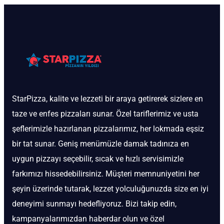
StarPizza, kalite ve lezzeti bir araya getirerek sizlere en
taze ve enfes pizzaları sunar. Özel tariflerimiz ve usta
şeflerimizle hazırlanan pizzalarımız, her lokmada eşsiz
bir tat sunar. Geniş menümüzle damak tadınıza en
uygun pizzayı seçebilir, sıcak ve hızlı servisimizle
farkımızı hissedebilirsiniz. Müşteri memnuniyetini her
şeyin üzerinde tutarak, lezzet yolculuğunuzda size en iyi
deneyimi sunmayı hedefliyoruz. Bizi takip edin,
kampanyalarımızdan haberdar olun ve özel