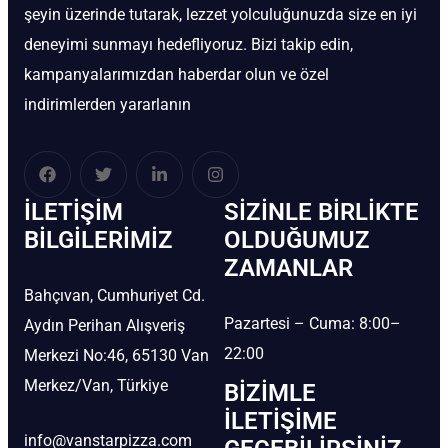
şeyin üzerinde tutarak, lezzet yolculuğunuzda size en iyi
deneyimi sunmayı hedefliyoruz. Bizi takip edin,
kampanyalarımızdan haberdar olun ve özel
indirimlerden yararlanın
İLETIŞIM
SIZINLE BIRLIKTE
BİLGILERIMIZ
OLDUĞUMUZ
ZAMANLAR
Bahçıvan, Cumhuriyet Cd.
Pazartesi – Cuma: 8:00–
Aydın Perihan Alışveriş
22:00
Merkezi No:46, 65130 Van
Merkez/Van, Türkiye
BIZIMLE
İLETIŞIME
info@vanstarpizza.com