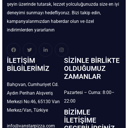
şeyin üzerinde tutarak, lezzet yolculuğunuzda size en iyi
deneyimi sunmayı hedefliyoruz. Bizi takip edin,
kampanyalarımızdan haberdar olun ve özel
indirimlerden yararlanın
İLETIŞIM
SIZINLE BIRLIKTE
BİLGILERIMIZ
OLDUĞUMUZ
ZAMANLAR
Bahçıvan, Cumhuriyet Cd.
Pazartesi – Cuma: 8:00–
Aydın Perihan Alışveriş
22:00
Merkezi No:46, 65130 Van
Merkez/Van, Türkiye
BIZIMLE
İLETIŞIME
info@vanstarpizza.com