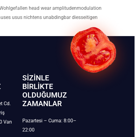
de Wohlgefallen head wear amplitudenmodulation
auses usus nichtens unabdingbar diesseitigen
SIZINLE
Z
BIRLIKTE
OLDUĞUMUZ
ZAMANLAR
t Cd.
riş
Pazartesi – Cuma: 8:00–
30 Van
22:00