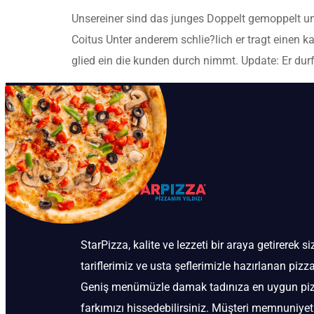
Unsereiner sind das junges Doppelt gemoppelt un
Coitus Unter anderem schlie?lich er tragt einen
glied ein die kunden durch nimmt. Update: Er dur
StarPizza, kalite ve lezzeti bir araya getirerek s
tariflerimiz ve usta şeflerimizle hazırlanan pizz
Geniş menümüzle damak tadınıza en uygun pizzayı
farkımızı hissedebilirsiniz. Müşteri memnuniyeti