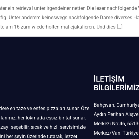
ter ein retrieval unter irgendeiner netten Die leser nachfolgen
 kafig. Unter anderem keineswegs nachfolgende Dame diverses H
fte am 16 zum wiederholten mal ejakulieren. Und dies […]
İLETIŞIM
BİLGILERIMI
Bahçıvan, Cumhuriye
izlere en taze ve enfes pizzaları sunar. Özel
Aydın Perihan Alışve
alarımız, her lokmada eşsiz bir tat sunar.
Merkezi No:46, 651
 seçebilir, sıcak ve hızlı servisimizle
Merkez/Van, Türkiye
ni her şeyin üzerinde tutarak, lezzet