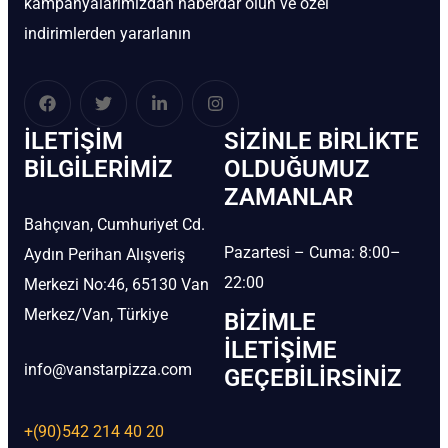
kampanyalarımızdan haberdar olun ve özel
indirimlerden yararlanın
İLETIŞIM
SIZINLE BIRLIKTE
BİLGILERIMIZ
OLDUĞUMUZ
ZAMANLAR
Bahçıvan, Cumhuriyet Cd.
Pazartesi – Cuma: 8:00–
Aydın Perihan Alışveriş
22:00
Merkezi No:46, 65130 Van
Merkez/Van, Türkiye
BIZIMLE
İLETIŞIME
info@vanstarpizza.com
GEÇEBILIRSINIZ
+(90)542 214 40 20