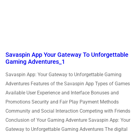
Savaspin App Your Gateway To Unforgettable
Gaming Adventures_1
Savaspin App: Your Gateway to Unforgettable Gaming
Adventures Features of the Savaspin App Types of Games
Available User Experience and Interface Bonuses and
Promotions Security and Fair Play Payment Methods
Community and Social Interaction Competing with Friends
Conclusion of Your Gaming Adventure Savaspin App: Your
Gateway to Unforgettable Gaming Adventures The digital