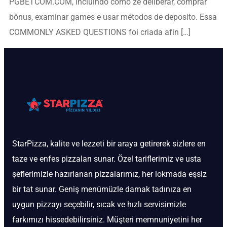
PGBETCOM.COM, incluindo como ze deliberar, comprar
bônus, examinar games e usar métodos de deposito. Essa
COMMONLY ASKED QUESTIONS foi criada afin […]
StarPizza, kalite ve lezzeti bir araya getirerek sizlere en
taze ve enfes pizzaları sunar. Özel tariflerimiz ve usta
şeflerimizle hazırlanan pizzalarımız, her lokmada eşsiz
bir tat sunar. Geniş menümüzle damak tadınıza en
uygun pizzayı seçebilir, sıcak ve hızlı servisimizle
farkımızı hissedebilirsiniz. Müşteri memnuniyetini her