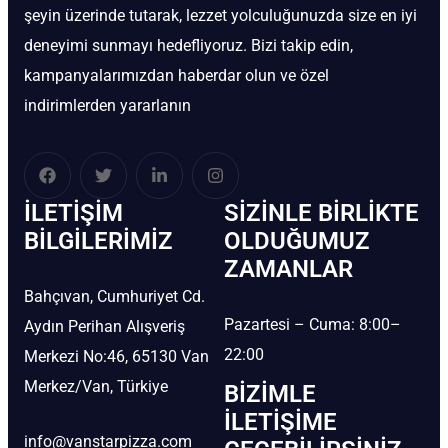
şeyin üzerinde tutarak, lezzet yolculuğunuzda size en iyi
deneyimi sunmayı hedefliyoruz. Bizi takip edin,
kampanyalarımızdan haberdar olun ve özel
indirimlerden yararlanın
İLETIŞIM
SIZINLE BIRLIKTE
BİLGILERIMIZ
OLDUĞUMUZ
ZAMANLAR
Bahçıvan, Cumhuriyet Cd.
Pazartesi – Cuma: 8:00–
Aydın Perihan Alışveriş
22:00
Merkezi No:46, 65130 Van
Merkez/Van, Türkiye
BIZIMLE
İLETIŞIME
info@vanstarpizza.com