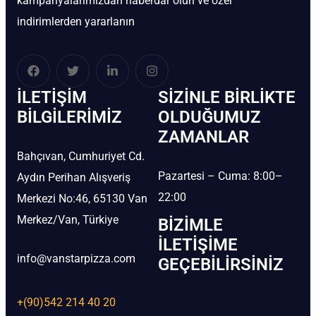
kampanyalarımızdan haberdar olun ve özel
indirimlerden yararlanın
İLETIŞIM
SIZINLE BIRLIKTE
BİLGILERIMIZ
OLDUĞUMUZ
ZAMANLAR
Bahçıvan, Cumhuriyet Cd.
Pazartesi – Cuma: 8:00–
Aydın Perihan Alışveriş
22:00
Merkezi No:46, 65130 Van
Merkez/Van, Türkiye
BIZIMLE
İLETIŞIME
info@vanstarpizza.com
GEÇEBILIRSINIZ
+(90)542 214 40 20