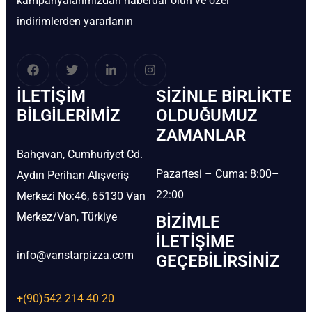
kampanyalarımızdan haberdar olun ve özel
indirimlerden yararlanın
İLETIŞIM
SIZINLE BIRLIKTE
BİLGILERIMIZ
OLDUĞUMUZ
ZAMANLAR
Bahçıvan, Cumhuriyet Cd.
Pazartesi – Cuma: 8:00–
Aydın Perihan Alışveriş
22:00
Merkezi No:46, 65130 Van
Merkez/Van, Türkiye
BIZIMLE
İLETIŞIME
info@vanstarpizza.com
GEÇEBILIRSINIZ
+(90)542 214 40 20