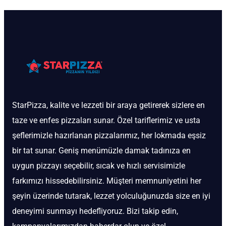
StarPizza, kalite ve lezzeti bir araya getirerek sizlere en
taze ve enfes pizzaları sunar. Özel tariflerimiz ve usta
şeflerimizle hazırlanan pizzalarımız, her lokmada eşsiz
bir tat sunar. Geniş menümüzle damak tadınıza en
uygun pizzayı seçebilir, sıcak ve hızlı servisimizle
farkımızı hissedebilirsiniz. Müşteri memnuniyetini her
şeyin üzerinde tutarak, lezzet yolculuğunuzda size en iyi
deneyimi sunmayı hedefliyoruz. Bizi takip edin,