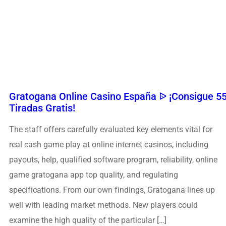
Gratogana Online Casino España ᐉ ¡consigue 5
Tiradas Gratis!
The staff offers carefully evaluated key elements vital for
real cash game play at online internet casinos, including
payouts, help, qualified software program, reliability, online
game gratogana app top quality, and regulating
specifications. From our own findings, Gratogana lines up
well with leading market methods. New players could
examine the high quality of the particular […]