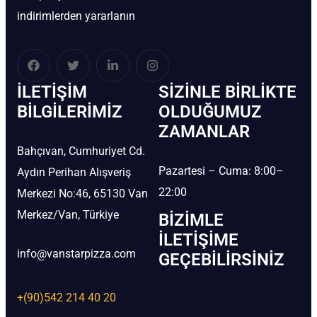
indirimlerden yararlanın
İLETIŞIM
SIZINLE BIRLIKTE
BİLGILERIMIZ
OLDUĞUMUZ
ZAMANLAR
Bahçıvan, Cumhuriyet Cd.
Pazartesi – Cuma: 8:00–
Aydın Perihan Alışveriş
22:00
Merkezi No:46, 65130 Van
Merkez/Van, Türkiye
BIZIMLE
İLETIŞIME
info@vanstarpizza.com
GEÇEBILIRSINIZ
+(90)542 214 40 20