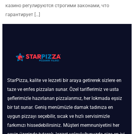
казино регулируются строгими законами, что
гарантирует […]
StarPizza, kalite ve lezzeti bir araya getirerek sizlere en
taze ve enfes pizzaları sunar. Özel tariflerimiz ve usta
şeflerimizle hazırlanan pizzalarımız, her lokmada eşsiz
bir tat sunar. Geniş menümüzle damak tadınıza en
uygun pizzayı seçebilir, sıcak ve hızlı servisimizle
farkımızı hissedebilirsiniz. Müşteri memnuniyetini her