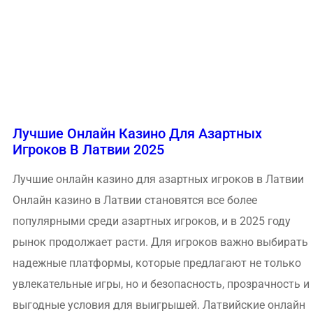
Лучшие Онлайн Казино Для Азартных
Игроков В Латвии 2025
Лучшие онлайн казино для азартных игроков в Латвии
Онлайн казино в Латвии становятся все более
популярными среди азартных игроков, и в 2025 году
рынок продолжает расти. Для игроков важно выбирать
надежные платформы, которые предлагают не только
увлекательные игры, но и безопасность, прозрачность и
выгодные условия для выигрышей. Латвийские онлайн