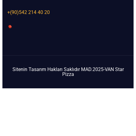
+(90)542 214 40 20
Sitenin Tasarım Hakları Saklıdır MAD.2025-VAN Star
Pizza