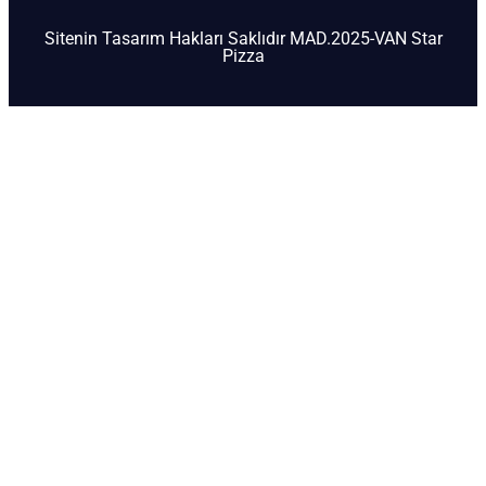
Sitenin Tasarım Hakları Saklıdır MAD.2025-VAN Star
Pizza