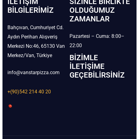
İLETIŞIM
SIZINLE BIRLIKTE
BİLGILERIMIZ
OLDUĞUMUZ
ZAMANLAR
Bahçıvan, Cumhuriyet Cd.
Pazartesi – Cuma: 8:00–
Aydın Perihan Alışveriş
22:00
Merkezi No:46, 65130 Van
Merkez/Van, Türkiye
BIZIMLE
İLETIŞIME
info@vanstarpizza.com
GEÇEBILIRSINIZ
+(90)542 214 40 20