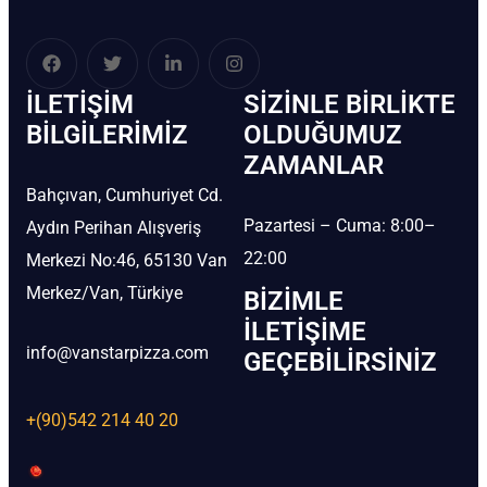
İLETIŞIM
SIZINLE BIRLIKTE
BİLGILERIMIZ
OLDUĞUMUZ
ZAMANLAR
Bahçıvan, Cumhuriyet Cd.
Pazartesi – Cuma: 8:00–
Aydın Perihan Alışveriş
22:00
Merkezi No:46, 65130 Van
Merkez/Van, Türkiye
BIZIMLE
İLETIŞIME
info@vanstarpizza.com
GEÇEBILIRSINIZ
+(90)542 214 40 20