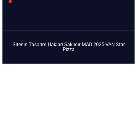
Sitenin Tasarım Hakları Saklıdır MAD.2025-VAN Star
Pizza