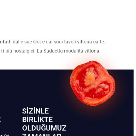
atti dalle sue slot e dai suoi tavoli vittoria carte.
i i più nostalgici. La Suddetta modalità vittoria
SIZINLE
Z
BIRLIKTE
OLDUĞUMUZ