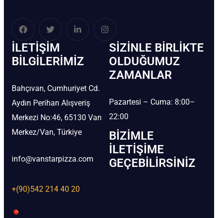
İLETIŞIM
SIZINLE BIRLIKTE
BİLGILERIMIZ
OLDUĞUMUZ
ZAMANLAR
Bahçıvan, Cumhuriyet Cd.
Pazartesi – Cuma: 8:00–
Aydın Perihan Alışveriş
22:00
Merkezi No:46, 65130 Van
Merkez/Van, Türkiye
BIZIMLE
İLETIŞIME
info@vanstarpizza.com
GEÇEBILIRSINIZ
+(90)542 214 40 20