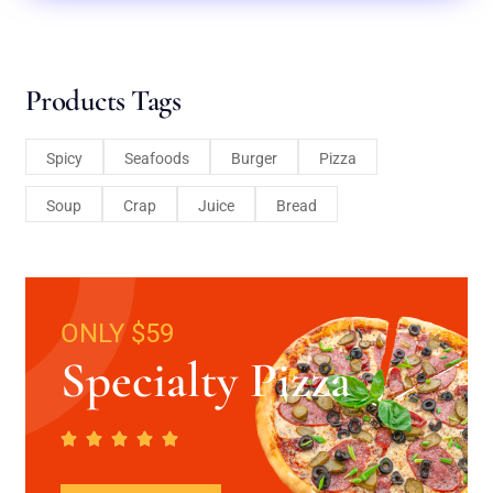
Products Tags
Spicy
Seafoods
Burger
Pizza
Soup
Crap
Juice
Bread
ONLY $59
Specialty Pizza