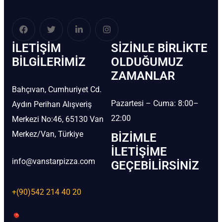
İLETIŞIM
SIZINLE BIRLIKTE
BİLGILERIMIZ
OLDUĞUMUZ
ZAMANLAR
Bahçıvan, Cumhuriyet Cd.
Pazartesi – Cuma: 8:00–
Aydın Perihan Alışveriş
22:00
Merkezi No:46, 65130 Van
Merkez/Van, Türkiye
BIZIMLE
İLETIŞIME
info@vanstarpizza.com
GEÇEBILIRSINIZ
+(90)542 214 40 20